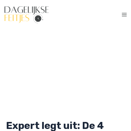
Ga
naar
de
Ma
inhoud
Me
Expert legt uit: De 4