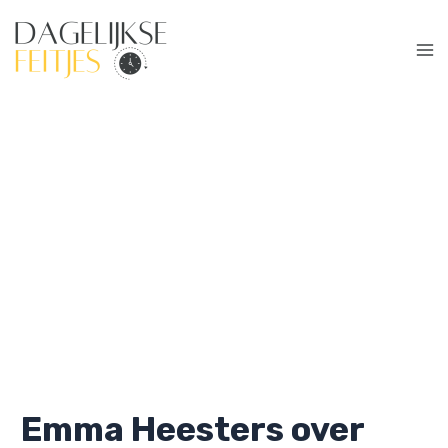
Ga
naar
de
Ma
inhoud
Me
Emma Heesters over