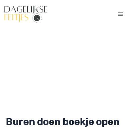
Ga
naar
de
Ma
inhoud
Me
Buren doen boekje open