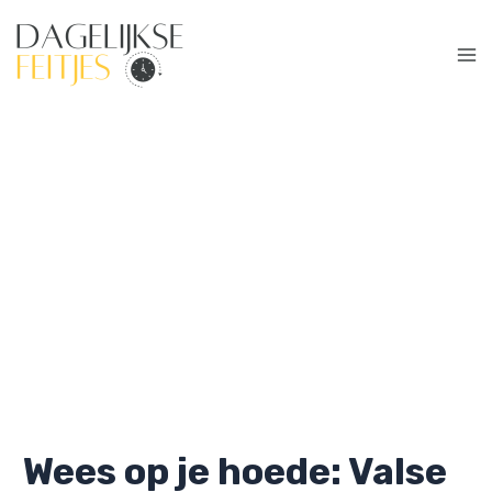
Ga
naar
de
Ma
inhoud
Me
Wees op je hoede: Valse