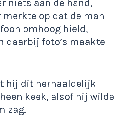
er niets aan de hand,
 merkte op dat de man
efoon omhoog hield,
n daarbij foto’s maakte
 hij dit herhaaldelijk
een keek, alsof hij wilde
m zag.