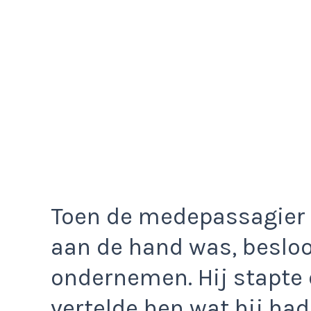
Toen de medepassagier z
aan de hand was, besloot
ondernemen. Hij stapte 
vertelde hen wat hij had