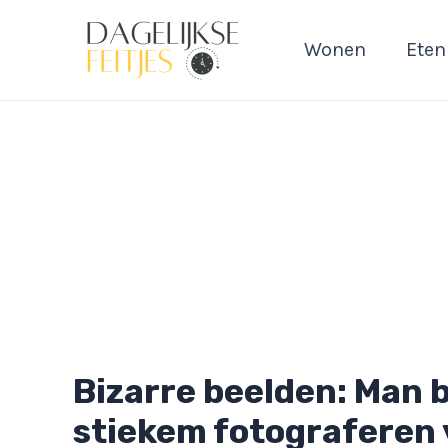
Ga
naar
Wonen
Eten
de
inhoud
Bizarre beelden: Man b
stiekem fotograferen 