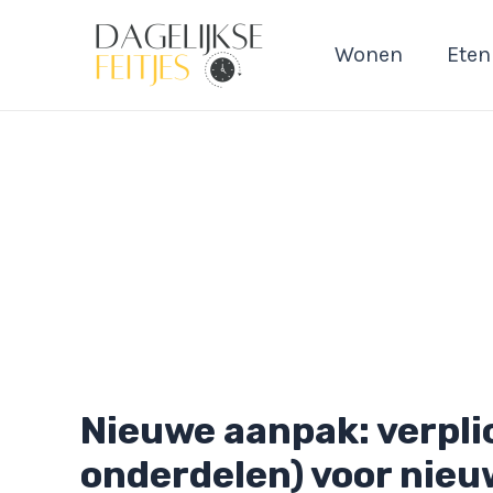
Ga
naar
Wonen
Eten
de
inhoud
Nieuwe aanpak: verpli
onderdelen) voor nie