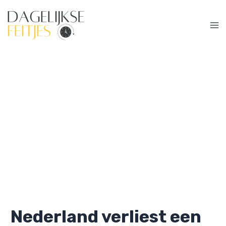
Ga
naar
de
Ma
inhoud
Me
Nederland verliest een